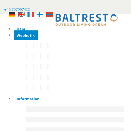
+46 707997422
Hem
Webbutik
Information