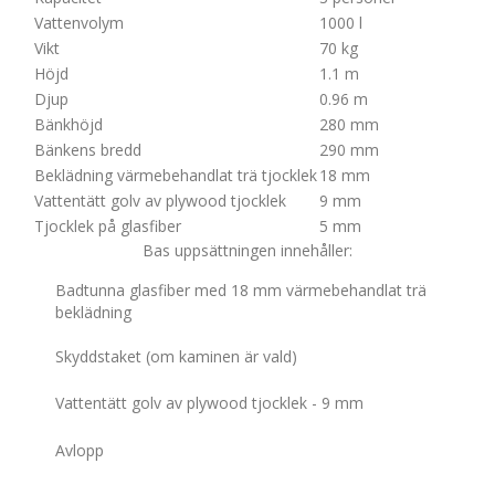
Vattenvolym
1000 l
Vikt
70 kg
Höjd
1.1 m
Djup
0.96 m
Bänkhöjd
280 mm
Bänkens bredd
290 mm
Beklädning värmebehandlat trä tjocklek
18 mm
Vattentätt golv av plywood tjocklek
9 mm
Tjocklek på glasfiber
5 mm
Bas uppsättningen innehåller:
Badtunna glasfiber med 18 mm värmebehandlat trä
beklädning
Skyddstaket (om kaminen är vald)
Vattentätt golv av plywood tjocklek - 9 mm
Avlopp