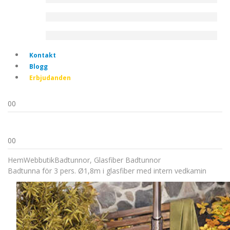
Kontakt
Blogg
Erbjudanden
0
0
0
0
Hem
Webbutik
Badtunnor
,
Glasfiber Badtunnor
Badtunna för 3 pers. Ø1,8m i glasfiber med intern vedkamin