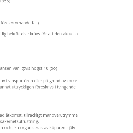
1956).
i förekommande fall).
ig bekräftelse krävs för att den aktuella
nsen vanligtvis högst 10 (tio)
av transportören eller på grund av force
annat uttryckligen föreskrivs i tvingande
rad åtkomst, tillräckligt manöverutrymme
 säkerhetsutrustning.
en och ska organiseras av köparen själv