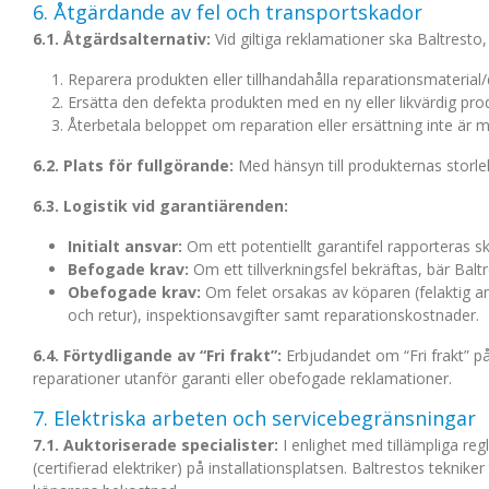
6. Åtgärdande av fel och transportskador
6.1. Åtgärdsalternativ:
Vid giltiga reklamationer ska Baltresto,
Reparera produkten eller tillhandahålla reparationsmaterial/d
Ersätta den defekta produkten med en ny eller likvärdig pro
Återbetala beloppet om reparation eller ersättning inte är mö
6.2. Plats för fullgörande:
Med hänsyn till produkternas storlek
6.3. Logistik vid garantiärenden:
Initialt ansvar:
Om ett potentiellt garantifel rapporteras 
Befogade krav:
Om ett tillverkningsfel bekräftas, bär Bal
Obefogade krav:
Om felet orsakas av köparen (felaktig an
och retur), inspektionsavgifter samt reparationskostnader.
6.4. Förtydligande av “Fri frakt”:
Erbjudandet om “Fri frakt” på
reparationer utanför garanti eller obefogade reklamationer.
7. Elektriska arbeten och servicebegränsningar
7.1. Auktoriserade specialister:
I enlighet med tillämpliga reg
(certifierad elektriker) på installationsplatsen. Baltrestos teknike