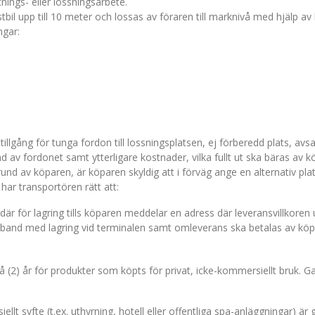
tnings- eller lossningsarbete.
tbil upp till 10 meter och lossas av föraren till marknivå med hjälp a
ngar:
tillgång för tunga fordon till lossningsplatsen, ej förberedd plats, av
av fordonet samt ytterligare kostnader, vilka fullt ut ska bäras av k
nd av köparen, är köparen skyldig att i förväg ange en alternativ pla
, har transportören rätt att:
 för lagring tills köparen meddelar en adress där leveransvillkoren u
amband med lagring vid terminalen samt omleverans ska betalas av köp
vå (2) år för produkter som köpts för privat, icke-kommersiellt bruk. G
t syfte (t.ex. uthyrning, hotell eller offentliga spa-anläggningar) är