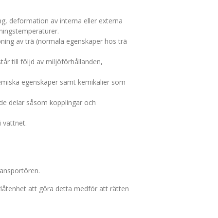
ng, deformation av interna eller externa
nningstemperaturer.
mpning av trä (normala egenskaper hos trä
 till följd av miljöförhållanden,
h kemiska egenskaper samt kemikalier som
ade delar såsom kopplingar och
 vattnet.
ransportören.
låtenhet att göra detta medför att rätten