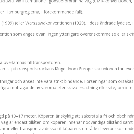
ktavtal vid internationell godsbefordran på väg (CMR-konventionen, 
ler Hamburgreglerna, i förekommande fall).
(1999) (eller Warszawakonventionen (1929), i dess ändrade lydelse, 
ention som anges ovan. Ingen ytterligare överenskommelse eller skriftl
 överlämnas till transportören.
rämst på transportsträckans längd. Inom Europeiska unionen tar levera
ningar och anses inte vara strikt bindande. Förseningar som orsakas 
vägra mottagande av varorna eller kräva ersättning eller vite, om inte 
d på 10–17 meter. Köparen är skyldig att säkerställa fri och obehind
n väg är endast tillåten om köparen innehar nödvändiga tillstånd samt
varor eller transport av dessa till köparens område i leveranskostnad