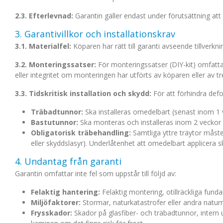
2.3. Efterlevnad:
Garantin gäller endast under förutsättning a
3. Garantivillkor och installationskrav
3.1. Materialfel:
Köparen har rätt till garanti avseende tillverkni
3.2. Monteringssatser:
För monteringssatser (DIY-kit) omfatta
eller integritet om monteringen har utförts av köparen eller av tr
3.3. Tidskritisk installation och skydd:
För att förhindra def
Träbadtunnor:
Ska installeras omedelbart (senast inom 1 v
Bastutunnor:
Ska monteras och installeras inom 2 veckor 
Obligatorisk träbehandling:
Samtliga yttre träytor måste
eller skyddslasyr). Underlåtenhet att omedelbart applicera 
4. Undantag från garanti
Garantin omfattar inte fel som uppstår till följd av:
Felaktig hantering:
Felaktig montering, otillräckliga fund
Miljöfaktorer:
Stormar, naturkatastrofer eller andra natur
Frysskador:
Skador på glasfiber- och träbadtunnor, intern ut