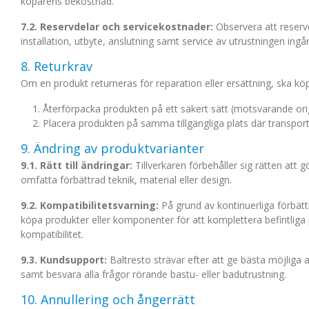
köparens bekostnad.
7.2. Reservdelar och servicekostnader:
Observera att reservde
installation, utbyte, anslutning samt service av utrustningen ingår
8. Returkrav
Om en produkt returneras för reparation eller ersättning, ska kö
Återförpacka produkten på ett säkert sätt (motsvarande ori
Placera produkten på samma tillgängliga plats där transportf
9. Ändring av produktvarianter
9.1. Rätt till ändringar:
Tillverkaren förbehåller sig rätten att g
omfatta förbättrad teknik, material eller design.
9.2. Kompatibilitetsvarning:
På grund av kontinuerliga förbät
köpa produkter eller komponenter för att komplettera befintliga
kompatibilitet.
9.3. Kundsupport:
Baltresto strävar efter att ge bästa möjliga a
samt besvara alla frågor rörande bastu- eller badutrustning.
10. Annullering och ångerrätt