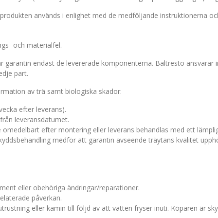
tt produkten används i enlighet med de medföljande instruktionerna
ngs- och materialfel.
r garantin endast de levererade komponenterna. Baltresto ansvarar in
edje part.
ormation av trä samt biologiska skador:
ecka efter leverans).
från leveransdatumet.
 omedelbart efter montering eller leverans behandlas med ett lämpligt
skyddsbehandling medför att garantin avseende träytans kvalitet upphör
ament eller obehöriga ändringar/reparationer.
relaterade påverkan.
rustning eller kamin till följd av att vatten fryser inuti. Köparen är s