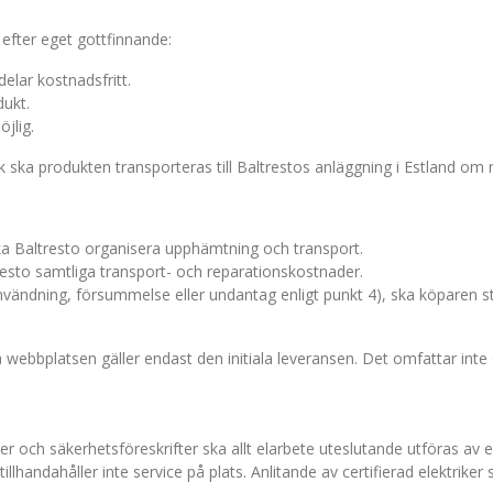
 efter eget gottfinnande:
elar kostnadsfritt.
dukt.
jlig.
 ska produkten transporteras till Baltrestos anläggning i Estland om re
ska Baltresto organisera upphämtning och transport.
tresto samtliga transport- och reparationskostnader.
vändning, försummelse eller undantag enligt punkt 4), ska köparen st
 webbplatsen gäller endast den initiala leveransen. Det omfattar inte 
ler och säkerhetsföreskrifter ska allt elarbete uteslutande utföras av e
r tillhandahåller inte service på plats. Anlitande av certifierad elektri