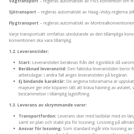
Vägtransport
– regleras automatiskt av FN:s konvention om fra
Sjötransport
– regleras automatiskt av Haag–Visby-reglerna (el
Flygtransport
– regleras automatiskt av Montrealkonventionen 
Varje transportsätt omfattas uteslutande av den tillämpliga konv
konventionen ska vara tillämplig.
1.2. Leveranstider:
Start:
Leveranstiden beräknas från det ögonblick då varorna
Beräknad leveranstid:
Den faktiska leveranstiden beror f
arbetsdagar; i andra fall anges leveranstiden på begäran.
Ej bindande karaktär:
De angivna tidsramarna är uppskatt
majeure ger inte köparen rätt att kräva hävning av avtalet, 
bestämmelser i tillämplig lagstiftning.
1.3. Leverans av skrymmande varor:
Transportfordon:
Leverans sker med lastbilar med en läng
samt en plan och stabil yta för lossning. Lossning på allmä
Ansvar för lossning:
Som standard ingår inte lossning av 