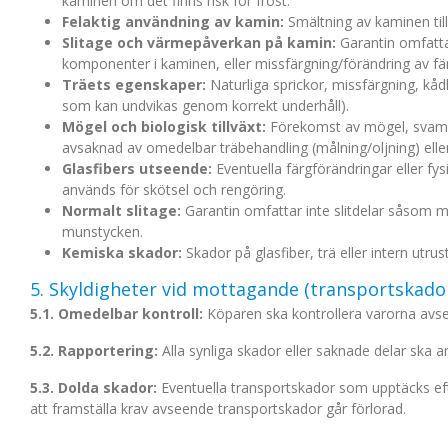
kaminen om det finns risk för frost.
Felaktig användning av kamin:
Smältning av kaminen till
Slitage och värmepåverkan på kamin:
Garantin omfattar
komponenter i kaminen, eller missfärgning/förändring av fär
Träets egenskaper:
Naturliga sprickor, missfärgning, kåd
som kan undvikas genom korrekt underhåll).
Mögel och biologisk tillväxt:
Förekomst av mögel, svamp el
avsaknad av omedelbar träbehandling (målning/oljning) eller o
Glasfibers utseende:
Eventuella färgförändringar eller fy
används för skötsel och rengöring.
Normalt slitage:
Garantin omfattar inte slitdelar såsom 
munstycken.
Kemiska skador:
Skador på glasfiber, trä eller intern utr
5. Skyldigheter vid mottagande (transportskado
5.1. Omedelbar kontroll:
Köparen ska kontrollera varorna avsee
5.2. Rapportering:
Alla synliga skador eller saknade delar ska
5.3. Dolda skador:
Eventuella transportskador som upptäcks efte
att framställa krav avseende transportskador går förlorad.