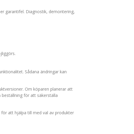
ller garantifel. Diagnostik, demontering,
jliggörs.
 funktionalitet. Sådana ändringar kan
uktversioner. Om köparen planerar att
eställning för att säkerställa
ör att hjälpa till med val av produkter