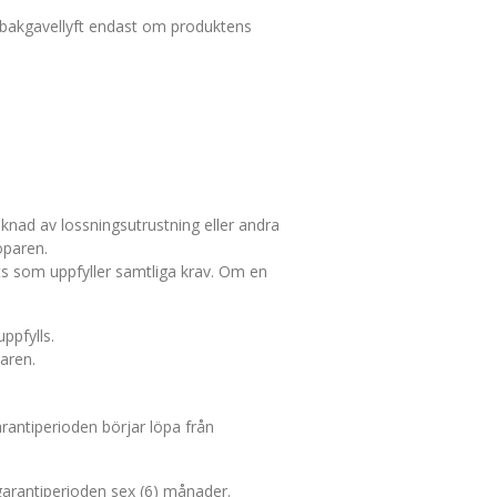
v bakgavellyft endast om produktens
saknad av lossningsutrustning eller andra
öparen.
ts som uppfyller samtliga krav. Om en
ppfylls.
aren.
arantiperioden börjar löpa från
 garantiperioden sex (6) månader.