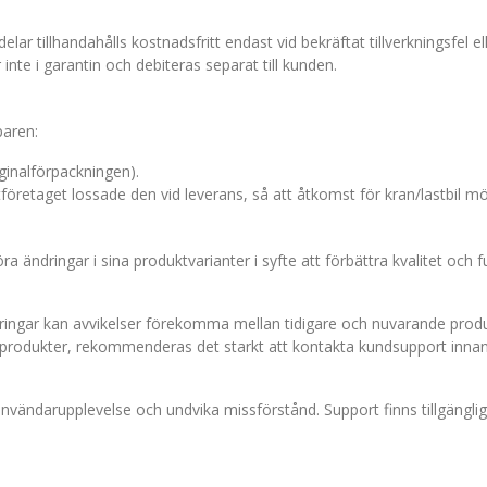
lar tillhandahålls kostnadsfritt endast vid bekräftat tillverkningsfel e
 inte i garantin och debiteras separat till kunden.
paren:
ginalförpackningen).
öretaget lossade den vid leverans, så att åtkomst för kran/lastbil mö
öra ändringar i sina produktvarianter i syfte att förbättra kvalitet och
tringar kan avvikelser förekomma mellan tidigare och nuvarande prod
 produkter, rekommenderas det starkt att kontakta kundsupport innan b
nvändarupplevelse och undvika missförstånd. Support finns tillgänglig f