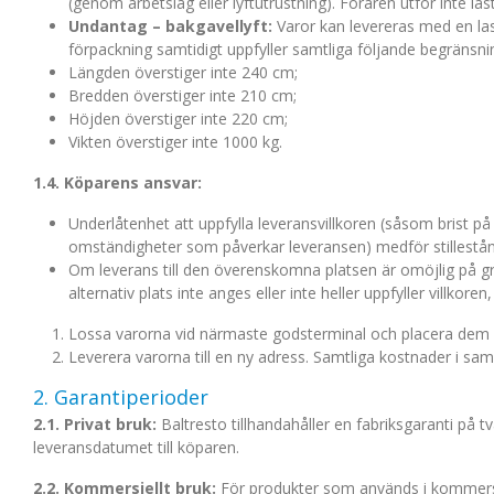
(genom arbetslag eller lyftutrustning). Föraren utför inte las
Undantag – bakgavellyft:
Varor kan levereras med en las
förpackning samtidigt uppfyller samtliga följande begränsni
Längden överstiger inte 240 cm;
Bredden överstiger inte 210 cm;
Höjden överstiger inte 220 cm;
Vikten överstiger inte 1000 kg.
1.4. Köparens ansvar:
Underlåtenhet att uppfylla leveransvillkoren (såsom brist på 
omständigheter som påverkar leveransen) medför stillestånd 
Om leverans till den överenskomna platsen är omöjlig på gru
alternativ plats inte anges eller inte heller uppfyller villkoren
Lossa varorna vid närmaste godsterminal och placera dem där
Leverera varorna till en ny adress. Samtliga kostnader i s
2. Garantiperioder
2.1. Privat bruk:
Baltresto tillhandahåller en fabriksgaranti på t
leveransdatumet till köparen.
2.2. Kommersiellt bruk:
För produkter som används i kommersiell