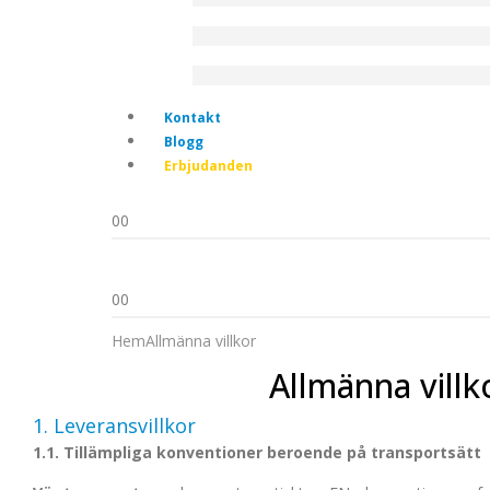
Kontakt
Blogg
Erbjudanden
0
0
0
0
Hem
Allmänna villkor
Allmänna villk
1. Leveransvillkor
1.1. Tillämpliga konventioner beroende på transportsätt