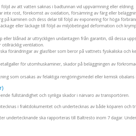
 följd av att vatten saknas i badtunnan vid uppvärmning eller eldning.
 inte rost, förekomst av oxidation, försämring av färg eller beläggni
g på kaminen och dess delar till följd av exponering för höga förbrä
läckage eller läckage till följd av miljöbetingad deformation och kry
ler blånad är uttryckligen undantagen från garantin, då dessa uppstår
tillräcklig ventilation.
siska förändringar av glasfiber som beror på vattnets fysikaliska oc
metallgaller för utomhuskaminer, skador på beläggningen av förkrom
ustning som orsakas av felaktiga rengöringsmedel eller kemisk obalans i
r)
nde fullständighet och synliga skador i närvaro av transportören.
 antecknas i fraktdokumentet och undertecknas av både köparen och t
r undertecknande ska rapporteras till Baltresto inom 7 dagar. Under