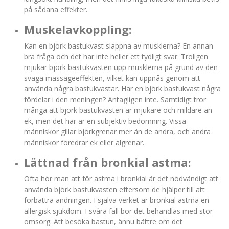
på sådana effekter.
Muskelavkoppling:
Kan en björk bastukvast slappna av musklerna? En annan
bra fråga och det har inte heller ett tydligt svar. Troligen
mjukar björk bastukvasten upp musklerna på grund av den
svaga massageeffekten, vilket kan uppnås genom att
använda några bastukvastar. Har en björk bastukvast några
fördelar i den meningen? Antagligen inte. Samtidigt tror
många att björk bastukvasten är mjukare och mildare än
ek, men det här är en subjektiv bedömning. Vissa
människor gillar björkgrenar mer än de andra, och andra
människor föredrar ek eller algrenar.
Lättnad från bronkial astma:
Ofta hör man att för astma i bronkial är det nödvändigt att
använda björk bastukvasten eftersom de hjälper till att
förbättra andningen. I själva verket är bronkial astma en
allergisk sjukdom. I svåra fall bör det behandlas med stor
omsorg. Att besöka bastun, ännu bättre om det