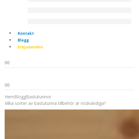
Kontakt
Blogg
Erbjudanden
0
0
0
0
Hem
Blogg
Bastutunnor
Vilka sorter av bastutunna tillbehör är nödvändiga?