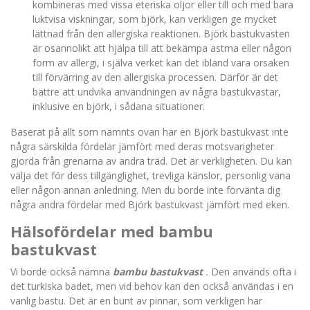
kombineras med vissa eteriska oljor eller till och med bara
luktvisa viskningar, som björk, kan verkligen ge mycket
lättnad från den allergiska reaktionen. Björk bastukvasten
är osannolikt att hjälpa till att bekämpa astma eller någon
form av allergi, i själva verket kan det ibland vara orsaken
till förvärring av den allergiska processen. Därför är det
bättre att undvika användningen av några bastukvastar,
inklusive en björk, i sådana situationer.
Baserat på allt som nämnts ovan har en Björk bastukvast inte
några särskilda fördelar jämfört med deras motsvarigheter
gjorda från grenarna av andra träd. Det är verkligheten. Du kan
välja det för dess tillgänglighet, trevliga känslor, personlig vana
eller någon annan anledning. Men du borde inte förvänta dig
några andra fördelar med Björk bastukvast jämfört med eken.
Hälsofördelar med bambu
bastukvast
Vi borde också nämna
bambu bastukvast
.
Den används ofta i
det turkiska badet, men vid behov kan den också användas i en
vanlig bastu. Det är en bunt av pinnar, som verkligen har