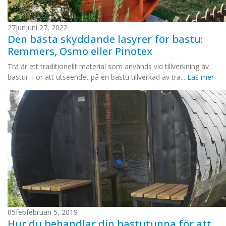
27
jun
juni 27, 2022
Den bästa skyddande lasyrer för bastu:
Remmers, Osmo eller Pinotex
Trä är ett traditionellt material som används vid tillverkning av
bastur. För att utseendet på en bastu tillverkad av trä...
Läs mer
05
feb
februari 5, 2019
Hur du behandlar din bastutunna för att