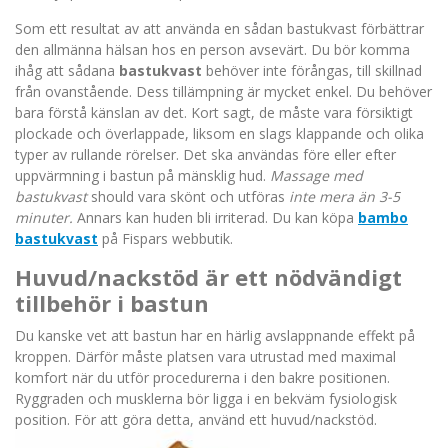
Som ett resultat av att använda en sådan bastukvast förbättrar
den allmänna hälsan hos en person avsevärt. Du bör komma
ihåg att sådana
bastukvast
behöver inte förångas, till skillnad
från ovanstående. Dess tillämpning är mycket enkel. Du behöver
bara förstå känslan av det. Kort sagt, de måste vara försiktigt
plockade och överlappade, liksom en slags klappande och olika
typer av rullande rörelser. Det ska användas före eller efter
uppvärmning i bastun på mänsklig hud.
Massage med
bastukvast
should vara skönt och utföras
inte mera än 3-5
minuter.
Annars kan huden bli irriterad. Du kan köpa
bambo
bastukvast
på Fispars webbutik.
Huvud/nackstöd
är ett nödvändigt
tillbehör i bastun
Du kanske vet att bastun har en härlig avslappnande effekt på
kroppen. Därför måste platsen vara utrustad med maximal
komfort när du utför procedurerna i den bakre positionen.
Ryggraden och musklerna bör ligga i en bekväm fysiologisk
position. För att göra detta, använd ett huvud/nackstöd.