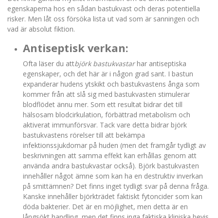
egenskaperna hos en sådan bastukvast och deras potentiella
risker. Men låt oss försöka lista ut vad som är sanningen och
vad är absolut fiktion.
Antiseptisk verkan:
Ofta läser du att
björk bastukvastar
har antiseptiska
egenskaper, och det här är i någon grad sant. I bastun
expanderar hudens ytskikt och bastukvastens ånga som
kommer från att slå sig med bastukvasten stimulerar
blodflödet ännu mer. Som ett resultat bidrar det till
hälsosam blodcirkulation, förbättrad metabolism och
aktiverat immunförsvar. Tack vare detta bidrar björk
bastukvastens rörelser till att bekämpa
infektionssjukdomar på huden (men det framgår tydligt av
beskrivningen att samma effekt kan erhållas genom att
använda andra bastukvastar också). Björk bastukvasten
innehåller något ämne som kan ha en destruktiv inverkan
på smittämnen? Det finns inget tydligt svar på denna fråga.
Kanske innehåller björkträdet faktiskt fytoncider som kan
döda bakterier. Det är en möjlighet, men detta är en
långsökt handling, men det finns inga faktiska kliniska bevis