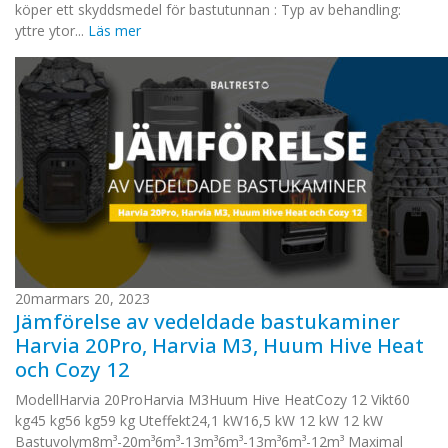
köper ett skyddsmedel för bastutunnan : Typ av behandling:
yttre ytor...
Läs mer
20
mar
mars 20, 2023
Jämförelse av vedeldade bastukaminer
Harvia 20Pro, Harvia M3, Huum Hive Heat
och Cozy 12
ModellHarvia 20ProHarvia M3Huum Hive HeatCozy 12 Vikt60
kg45 kg56 kg59 kg Uteffekt24,1 kW16,5 kW 12 kW 12 kW
Bastuvolym8m³-20m³6m³-13m³6m³-13m³6m³-12m³ Maximal