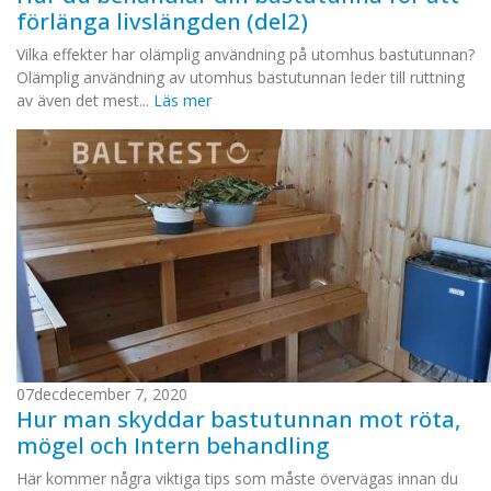
förlänga livslängden (del2)
Vilka effekter har olämplig användning på utomhus bastutunnan?
Olämplig användning av utomhus bastutunnan leder till ruttning
av även det mest...
Läs mer
07
dec
december 7, 2020
Hur man skyddar bastutunnan mot röta,
mögel och Intern behandling
Här kommer några viktiga tips som måste övervägas innan du