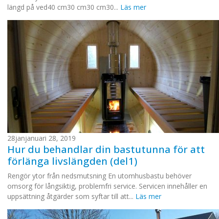
längd på ved40 cm30 cm30 cm30...
Läs mer
28
jan
januari 28, 2019
Hur du behandlar din bastutunna för att
förlänga livslängden (del1)
Rengör ytor från nedsmutsning En utomhusbastu behöver
omsorg för långsiktig, problemfri service. Servicen innehåller en
uppsättning åtgärder som syftar till att...
Läs mer