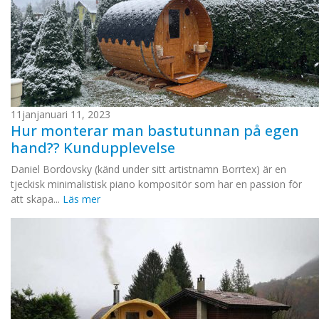
11
jan
januari 11, 2023
Hur monterar man bastutunnan på egen
hand?? Kundupplevelse
Daniel Bordovsky (känd under sitt artistnamn Borrtex) är en
tjeckisk minimalistisk piano kompositör som har en passion för
att skapa...
Läs mer