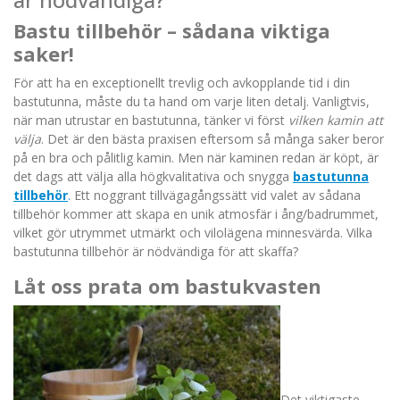
är nödvändiga?
Bastu tillbehör – sådana viktiga
saker!
För att ha en exceptionellt trevlig och avkopplande tid i din
bastutunna, måste du ta hand om varje liten detalj. Vanligtvis,
när man utrustar en bastutunna, tänker vi först
vilken kamin att
välja
. Det är den bästa praxisen eftersom så många saker beror
på en bra och pålitlig kamin. Men när kaminen redan är köpt, är
det dags att välja alla högkvalitativa och snygga
bastutunna
tillbehör
.
Ett noggrant tillvägagångssätt vid valet av sådana
tillbehör kommer att skapa en unik atmosfär i ång/badrummet,
vilket gör utrymmet utmärkt och vilolägena minnesvärda. Vilka
bastutunna tillbehör är nödvändiga för att skaffa?
Låt oss prata om bastukvasten
Det viktigaste