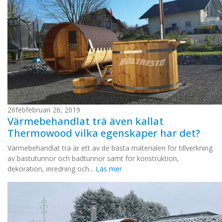
26
feb
februari 26, 2019
Värmebehandlat trä även kallat
Thermowood vilka egenskaper har det?
Värmebehandlat trä är ett av de bästa materialen för tillverkning
av bastutunnor och badtunnor samt för konstruktion,
dekoration, inredning och...
Läs mer