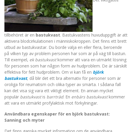
tillbehöret är en
bastukvast
. Bastukvastens huvuduppgift är att
aktivera blodcirkulationen i människokroppen. Det finns ett brett
utbud av bastukvastar. Du borde välja en eller flera, beroende
på vilken typ av problem personen har som är på väg till bastun.
Till exempel,
ek bastukvast
kommer att vara en utmärkt lösning
för personen som har någon form av hudproblem. De är särskilt
effektiva för fett hudproblem. Om vi kan få en
björk
bastukvast
, då blir det ett bra alternativ för personer som är
oroliga för reumatism och olika typer av smärta. I sådana fall
kan det visa sig vara ett viktigt element. En annan mycket
populär
bastukvast
is
barrträd
. En
enbärs bastukvast
kommer
att vara en utmärkt profylaktisk mot förkylningar.
Användbara egenskaper för en björk bastukvast:
Sanning och myter
Det finns ganska mycket information om de användbara