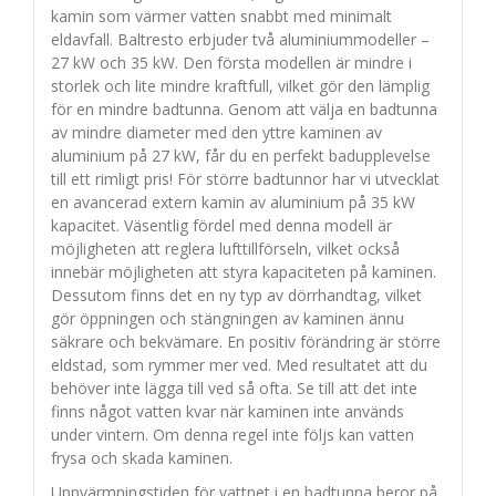
kamin som värmer vatten snabbt med minimalt
eldavfall. Baltresto erbjuder två aluminiummodeller –
27 kW och 35 kW. Den första modellen är mindre i
storlek och lite mindre kraftfull, vilket gör den lämplig
för en mindre badtunna. Genom att välja en badtunna
av mindre diameter med den yttre kaminen av
aluminium på 27 kW, får du en perfekt badupplevelse
till ett rimligt pris! För större badtunnor har vi utvecklat
en avancerad extern kamin av aluminium på 35 kW
kapacitet. Väsentlig fördel med denna modell är
möjligheten att reglera lufttillförseln, vilket också
innebär möjligheten att styra kapaciteten på kaminen.
Dessutom finns det en ny typ av dörrhandtag, vilket
gör öppningen och stängningen av kaminen ännu
säkrare och bekvämare. En positiv förändring är större
eldstad, som rymmer mer ved. Med resultatet att du
behöver inte lägga till ved så ofta. Se till att det inte
finns något vatten kvar när kaminen inte används
under vintern. Om denna regel inte följs kan vatten
frysa och skada kaminen.
Uppvärmningstiden för vattnet i en badtunna beror på