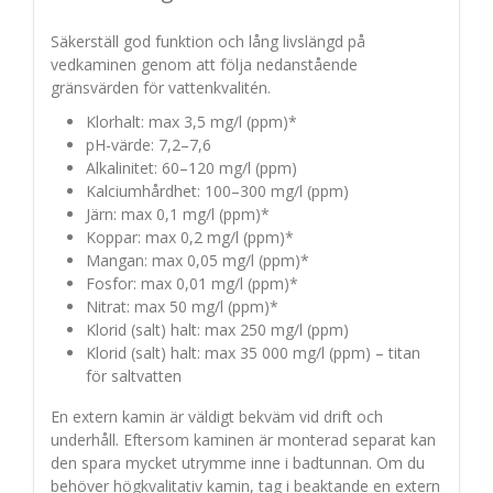
Säkerställ god funktion och lång livslängd på
vedkaminen genom att följa nedanstående
gränsvärden för vattenkvalitén.
Klorhalt: max 3,5 mg/l (ppm)*
pH-värde: 7,2–7,6
Alkalinitet: 60–120 mg/l (ppm)
Kalciumhårdhet: 100–300 mg/l (ppm)
Järn: max 0,1 mg/l (ppm)*
Koppar: max 0,2 mg/l (ppm)*
Mangan: max 0,05 mg/l (ppm)*
Fosfor: max 0,01 mg/l (ppm)*
Nitrat: max 50 mg/l (ppm)*
Klorid (salt) halt: max 250 mg/l (ppm)
Klorid (salt) halt: max 35 000 mg/l (ppm) – titan
för saltvatten
En extern kamin är väldigt bekväm vid drift och
underhåll. Eftersom kaminen är monterad separat kan
den spara mycket utrymme inne i badtunnan. Om du
behöver högkvalitativ kamin, tag i beaktande en extern