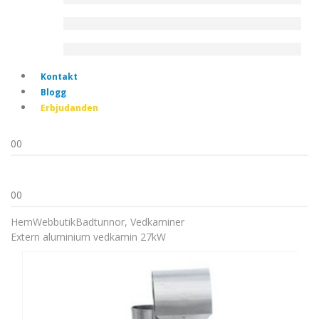
Kontakt
Blogg
Erbjudanden
0
0
0
0
Hem
Webbutik
Badtunnor
,
Vedkaminer
Extern aluminium vedkamin 27kW